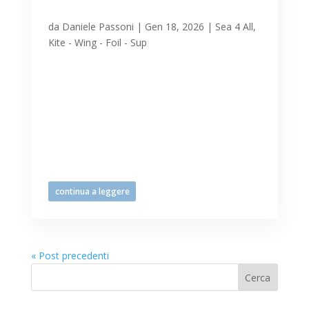
Lignano, 18/01/2026
da
Daniele Passoni
|
Gen 18, 2026
|
Sea 4 All
,
Kite - Wing - Foil - Sup
La giornata uggiosa e ventosa domenica
18 gennaio a Lignano Sabbiadoro non
scoraggia gli sportivi che si ritrovano in
spiaggia e poi in mare, sempre
adeguatamente attrezzati per
fronteggiare le temperature del periodo,
le taglienti raffiche, le secchiate d’acqua...
continua a leggere
« Post precedenti
Cerca