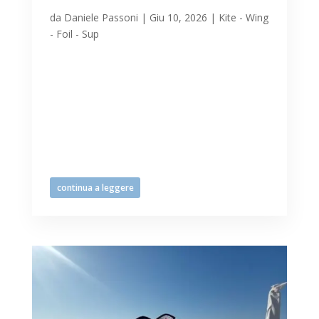
mare 10.06.2026
da
Daniele Passoni
|
Giu 10, 2026
|
Kite - Wing
- Foil - Sup
Il fronte previsto ha portato maltempo e
scirocco a Lignano martedì 10 giugno,
condizioni attraenti per gli sportivi con
tavole e vele che si sono precipitati in
mare, non certo per i villeggianti
tradizionali che frequentano la spiaggia
nelle belle giornate. Anche...
continua a leggere