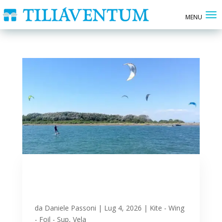
Calure e splendide
termiche pomeridiane:
tavole, vele, foil in mare
da
Daniele Passoni
|
Lug 4, 2026
|
Kite - Wing
- Foil - Sup
,
Vela