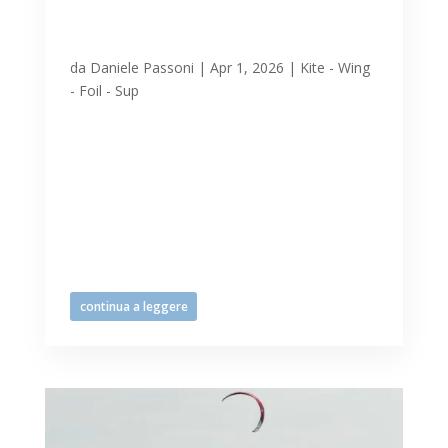
martedì 31 marzo a
Lignano
da
Daniele Passoni
|
Apr 1, 2026
|
Kite - Wing
- Foil - Sup
Sole, giornata frizzante e bora
capricciosa a Lignano martedì 31 marzo,
con il consueto tam tam di messaggi tra
gli/le appassionatissimi/e di sport di
mare per capire se precipitarsi in acqua e
divertirsi tra le onde, approfittando di
spiaggia e specchio acqueo a...
continua a leggere