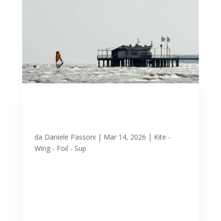
Sole e Scirocco sabato 14
marzo a Lignano: tavole e
vele in mare.
da
Daniele Passoni
|
Mar 14, 2026
|
Kite -
Wing - Foil - Sup
Lignano si dimostra sempre fantastica,
al di là delle previsioni più uggiose,
regalando un sabato con vento di
scirocco accompagnato da sole, così da
far accorrere in spiaggia e in mare gli/le