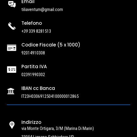
Email
tiliaventum@gmail.com
Telefono
+39
339 8281513
Codice Fiscale (5 x 1000)

92014910308
Partita IVA

02391990302
IBAN cc Banca

IT23H0306912504100000012865
Indirizzo
via Monte Ortigara, 3/M
(Marina Di Marin)
33054 Lignano Sabbiadoro UD