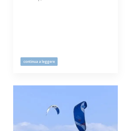
Calore affievolite dalle splendide brezze
“termiche” pomeridiane a Lignano
Sabbiadoro, dove gli appassionatissimi
sportivi Tiliaventum si ritrovano all’isola
delle Conchiglie per uscire con tavole,
foil e vele-Kite per imparare o per
affinare la...
continua a leggere