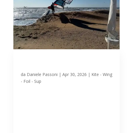
Bora soleggiata a Lignano
30 aprile: kiter in mare
da
Daniele Passoni
|
Apr 30, 2026
|
Kite - Wing
- Foil - Sup
Giornatona per gli sportivi a Lignano
con la prevista bora rafficata e sole
splendente. La spiaggia è in corso di
allestimento, e tra cumuli si sabbia in
attesa di essere spianati e primi supporti
per ombrelloni posizionati si preparano