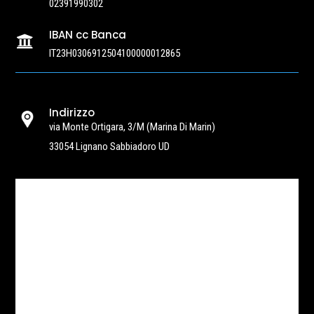
02391990302
IBAN cc Banca

IT23H0306912504100000012865
Indirizzo
via Monte Ortigara, 3/M
(Marina Di Marin)
33054 Lignano Sabbiadoro UD