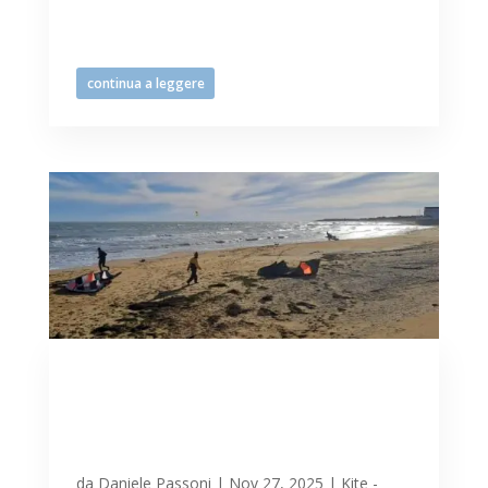
kitesurf e windsurf, … un’attrazione da
non perdere prima del classico...
continua a leggere
Bora, gelide raffiche, sole,
frangenti, … tutti in mare
con tavole e vele a Lignano
Sabbiadoro
da
Daniele Passoni
|
Nov 27, 2025
|
Kite -