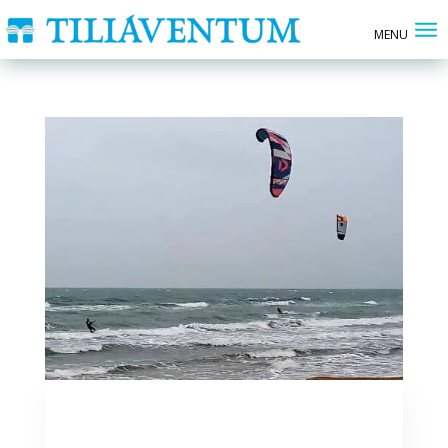
Neve, bora, gelo … inizio
anno della Befana in mare