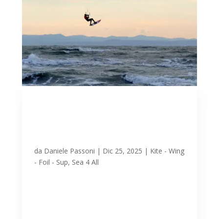
Natale in Mare a Lignano:
coloratissime tavole e vele
tra raffiche di Bora, onde,
frangenti.
da
Daniele Passoni
|
Dic 25, 2025
|
Kite - Wing
- Foil - Sup
,
Sea 4 All
Buone Feste a tutti Bora prevista e
confermata per la vigilia e per il giorno di
Natale a Lignano, anche questo è il
“Natale d’A…Mare” per gli sportivissimi di