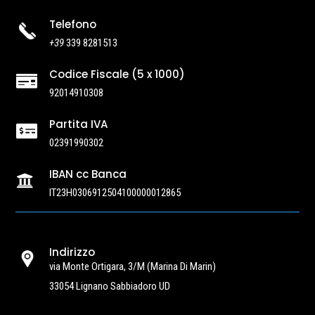
Telefono
+39
339 8281513
Codice Fiscale (5 x 1000)

92014910308
Partita IVA

02391990302
IBAN cc Banca

IT23H0306912504100000012865
Indirizzo
via Monte Ortigara, 3/M
(Marina Di Marin)
33054 Lignano Sabbiadoro UD