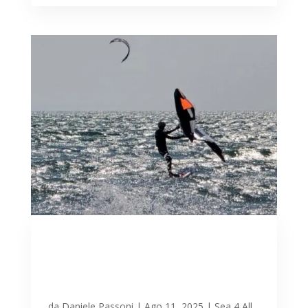
Sole e bora mattutina
lunedì 11 agosto a Lignano:
immancabili tavole e vele in
acqua
da
Daniele Passoni
|
Ago 11, 2025
|
Sea 4 All
,