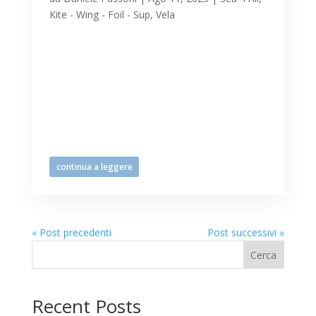
Kite - Wing - Foil - Sup
,
Vela
Splendida mattinata soleggiata con bora
prevista e confermata 16-20kn, la
consueta attrazione per gli sportivi di
mare. Gli sport di mare (wing, windsurf,
kitesurf, wingfoil, kitefoil, vela, …)
possono trovare a Lignano il contesto
ideale, con il conseguente...
continua a leggere
« Post precedenti
Post successivi »
Cerca
Recent Posts