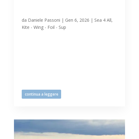
a Lignano con tavole e vele
06.01.2026
da
Daniele Passoni
|
Gen 6, 2026
|
Sea 4 All
,
Kite - Wing - Foil - Sup
Temperatura percepita -6,5°, gelo,
raffiche di bora e spruzzata di neve il 6
gennaio a Lignano Sabbiadoro non
frena la sfrenata passione degli sportivi
del mare con tavole e vele e spiaggia e
mare a completa disposizione. Kitesurf,
windsurf, wing, vela e le altre...
continua a leggere