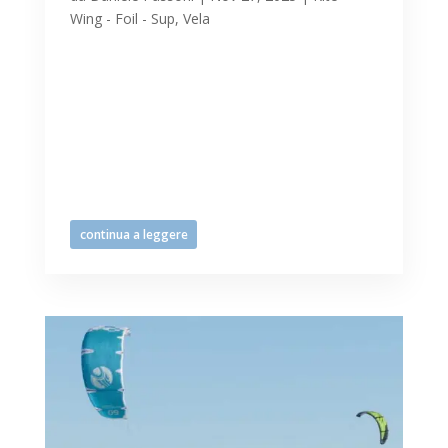
Wing - Foil - Sup
,
Vela
Il mare si vive tutto l’anno a Lignano, con
spiaggia e mare a completa disposizione
degli sportivi armati di tavole e vele
(kitesurf e windsurf) colgono la giornata
di giovedì 27 novembre, fredda, ventosa
e soleggiata per precipitarsi tra le onde.
Entusiasmo a...
continua a leggere