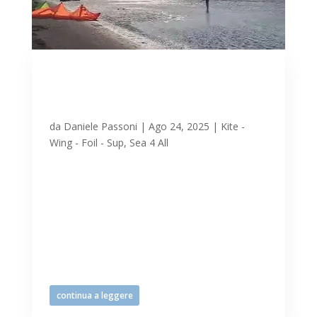
Balneazione in crisi?
Apriamoci alla libertà e agli
sport d’acqua
da
Daniele Passoni
|
Ago 24, 2025
|
Kite -
Wing - Foil - Sup
,
Sea 4 All
Mattinata di sole e bora a Lignano
domenica 24 agosto, ancora vistoso calo
di presenze sull’arenile (nonostante il
periodo di altissima stagione) e sportivi
del kitesurf, da sempre non accolti negli
8 km di spiaggia (non vi è ancora un sito
mirato e dedicato...
continua a leggere