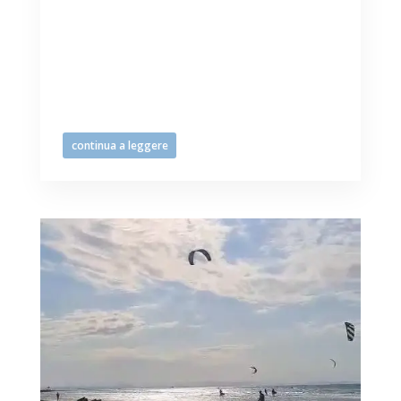
Lignano in questo inizio autunnale, il
29/9, il 1/10 con previsioni adrenaliniche
anche nei prossimi giorni … festa grande
per gli/le sportivissimi/e con tavole e
vele subito in mare … e spettacolo
indescrivibile anche...
continua a leggere