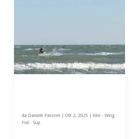
Fine settembre e inizio
ottobre con sole e Bora a
Lignano: sportivi in festa in
mare
da
Daniele Passoni
|
Ott 2, 2025
|
Kite - Wing -
Foil - Sup
Giornate strepitose con sole e bora a