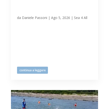
d’acqua per Tutte le
Persone a Lignano
Sabbiadoro 04.08.2026
da
Daniele Passoni
|
Ago 5, 2026
|
Sea 4 All
L’appuntamento settimanale di martedì
4 agosto conclude uno dei diversificati
percorsi di avvicinamento agli sport di
mare (vela, kitesurf, wing, sup, discipline
acquatiche) che Tiliaventum organizza
durante tutto l’arco dell’anno. Da diversi
anni la...
continua a leggere