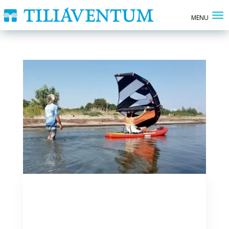
Sea4All – si conclude uno
dei percorsi di
avvicinamento agli sport