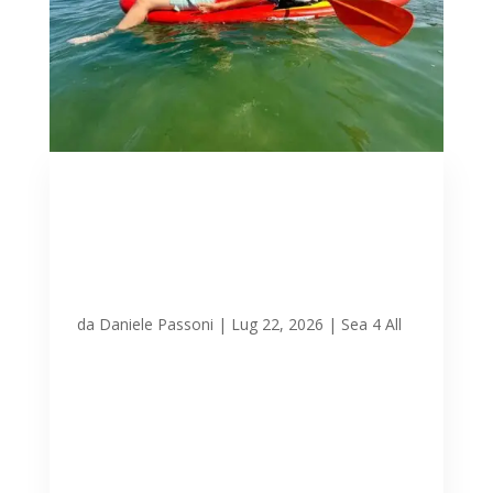
Sea4All – altra giornata di
avvicinamento agli sport
d’acqua per Tutte le
Persone a Lignano
Sabbiadoro 21.07.2026
da
Daniele Passoni
|
Lug 22, 2026
|
Sea 4 All
L’appuntamento settimanale di martedì
21 luglio in collaborazione con
Polisportiva 2001 a beneficio dei fruitori
del dipartimento della salute goriziano si
è svolto con il consueto entusiasmo,