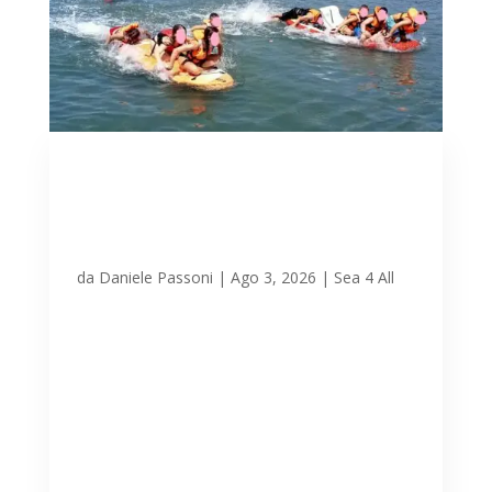
Le nuove generazioni si
avvicinano agli sport di
mare. Intense giornate tra
gioco e prove pratiche.
da
Daniele Passoni
|
Ago 3, 2026
|
Sea 4 All
Quasi 80 ragazzini/e dai 6 ai 12 anni
hanno partecipato, i giorni scorsi, ad
attività ludico-sportive del mondo
acquatico, venendo a conoscenza di
aspetti ambientali, del diporto e turismo
nautico, delle discipline sup, kite, vela e
tanto altro. Il mondo del mare...