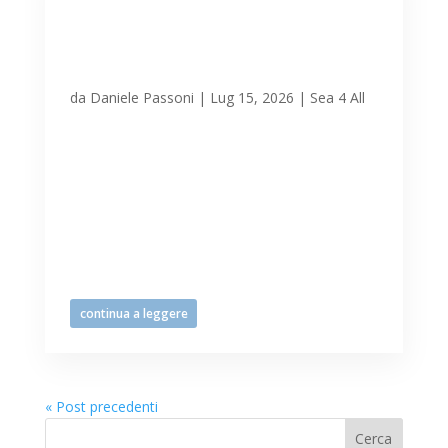
Prosegue il percorso di
avvicinamento agli sport
d’acqua per Tutte le
Persone
da
Daniele Passoni
|
Lug 15, 2026
|
Sea 4 All
Proseguono gli appuntamenti
settimanali dedicati in collaborazione
con Polisportiva 2001 per provare le
discipline acquatiche (sup, kitesurf, ma
anche navigazioni e approfondimenti
diportistici) a beneficio dei fruitori del
dipartimento della salute...
continua a leggere
« Post precedenti
Cerca