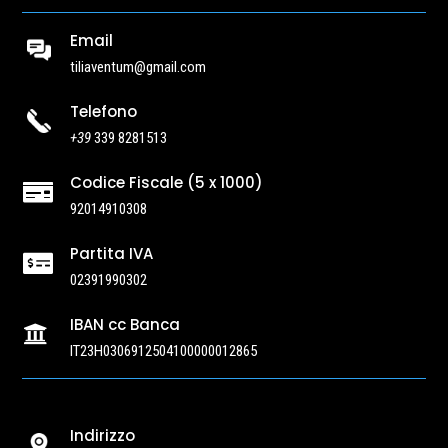
Email
tiliaventum@gmail.com
Telefono
+39
339 8281513
Codice Fiscale (5 x 1000)

92014910308
Partita IVA

02391990302
IBAN cc Banca

IT23H0306912504100000012865
Indirizzo