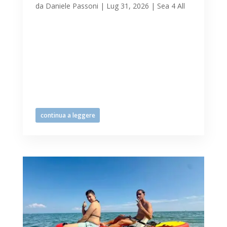
da
Daniele Passoni
|
Lug 31, 2026
|
Sea 4 All
Ancora entusiasmanti e stimolanti
giornate in serena compagnia con la
Fondazione Don Gnocchi Ancora
navigazioni e esplorazioni dell’ambiente
naturale, bene comune, fruibile da tutte
le Persone il 31 luglio in compagnia di
nuovi gruppi della Fondazione Don...
continua a leggere