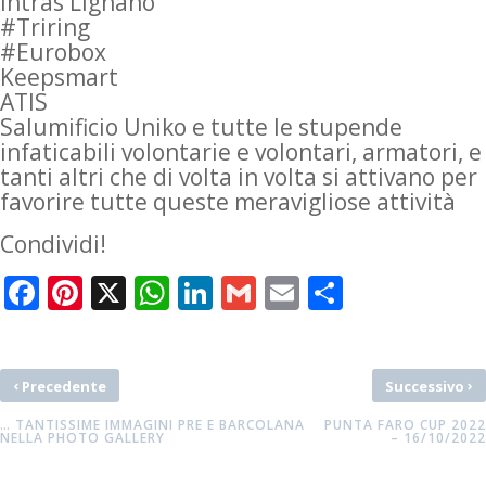
Intras Lignano
#Triring
#Eurobox
Keepsmart
ATIS
Salumificio Uniko e tutte le stupende
infaticabili volontarie e volontari, armatori, e
tanti altri che di volta in volta si attivano per
favorire tutte queste meravigliose attività
Condividi!
Facebook
Pinterest
X
WhatsApp
LinkedIn
Gmail
Email
Condivid
‹
›
Precedente
Successivo
… TANTISSIME IMMAGINI PRE E BARCOLANA
PUNTA FARO CUP 2022
NELLA PHOTO GALLERY
– 16/10/2022