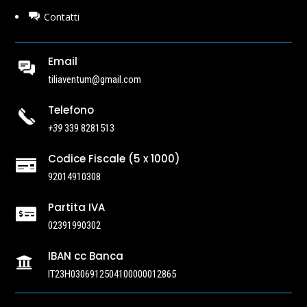
Contatti
Email
tiliaventum@gmail.com
Telefono
+39
339 8281513
Codice Fiscale (5 x 1000)

92014910308
Partita IVA

02391990302
IBAN cc Banca

IT23H0306912504100000012865