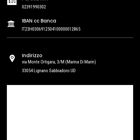

02391990302
IBAN cc Banca

IT23H0306912504100000012865
Indirizzo
via Monte Ortigara, 3/M
(Marina Di Marin)
33054 Lignano Sabbiadoro UD