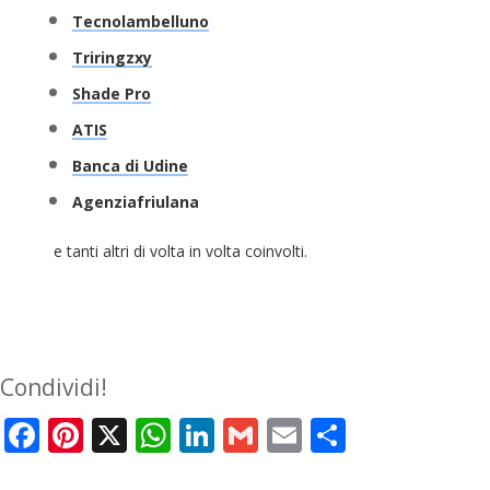
Tecnolambelluno
Triringzxy
Shade Pro
ATIS
Banca di Udine
Agenziafriulana
e tanti altri di volta in volta coinvolti.
Condividi!
Facebook
Pinterest
X
WhatsApp
LinkedIn
Gmail
Email
Condivid