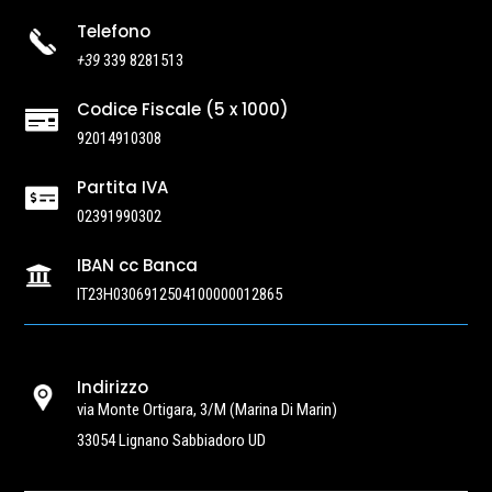
Telefono
+39
339 8281513
Codice Fiscale (5 x 1000)

92014910308
Partita IVA

02391990302
IBAN cc Banca

IT23H0306912504100000012865
Indirizzo
via Monte Ortigara, 3/M
(Marina Di Marin)
33054 Lignano Sabbiadoro UD