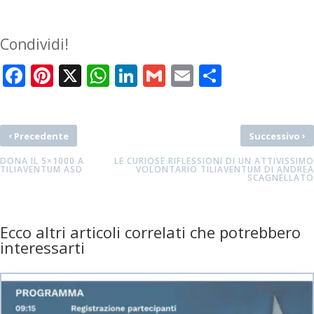
Condividi!
Facebook
Pinterest
X
WhatsApp
LinkedIn
Gmail
Email
Condivid
‹
›
Precedente
Successivo
DONA IL 5×1000 A
LE CURIOSE RIFLESSIONI DI UN ATTIVISSIMO
TILIAVENTUM ASD
VOLONTARIO TILIAVENTUM DI ANDREA
SCAGNELLATO
Ecco altri articoli correlati che potrebbero
interessarti