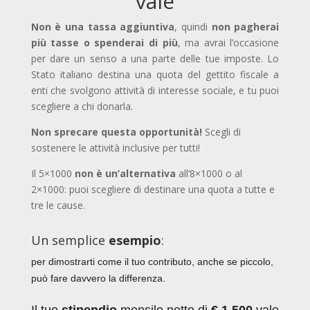
vale
Non è una tassa aggiuntiva
, quindi
non pagherai
più tasse o spenderai di più
, ma avrai l’occasione
per dare un senso a una parte delle tue imposte. Lo
Stato italiano destina una quota del gettito fiscale a
enti che svolgono attività di interesse sociale, e tu puoi
scegliere a chi donarla.
Non sprecare questa opportunità!
Scegli di
sostenere le attività inclusive per tutti!
Il 5×1000
non è un’alternativa
all’8×1000 o al
2×1000: puoi scegliere di destinare una quota a tutte e
tre le cause.
Un semplice
esempio
:
per dimostrarti
come il tuo contributo, anche se piccolo,
può fare davvero la differenza.
Il tuo
stipendio
mensile netto di
€ 1.500
vale