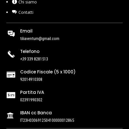
Chi siamo
Contatti
Email
tiliaventum@gmail.com
Telefono
+39
339 8281513
Codice Fiscale (5 x 1000)

92014910308
Partita IVA

02391990302
IBAN cc Banca

IT23H0306912504100000012865