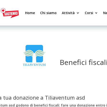
Home
Chi siamo
Attività
Corsi
N
ILITA’
SOSTIENICI
Benefici fisca
ella tua donazione a Tiliaventum asd
ntum asd godono di benefici fiscali: fare una donazione entro i