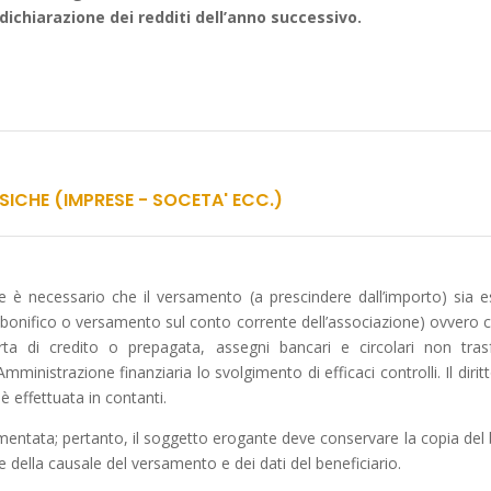
 dichiarazione dei redditi dell’anno successivo.
ISICHE (IMPRESE - SOCETA' ECC.)
ne è necessario che il versamento (a prescindere dall’importo) sia 
bonifico o versamento sul conto corrente dell’associazione) ovvero c
arta di credito o prepagata, assegni bancari e circolari non trasfer
’Amministrazione finanziaria lo svolgimento di efficaci controlli. Il diri
 è effettuata in contanti.
ntata; pertanto, il soggetto erogante deve conservare la copia del 
e della causale del versamento e dei dati del beneficiario.