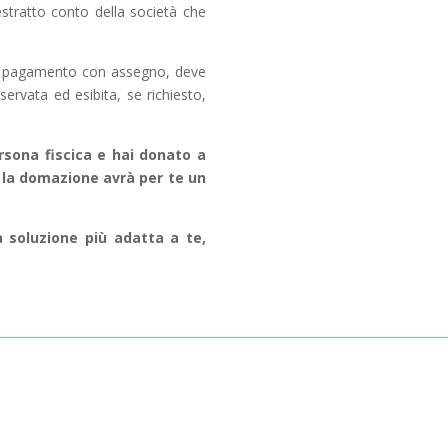
estratto conto della società che
o di pagamento con assegno, deve
ervata ed esibita, se richiesto,
sona fiscica e hai donato a
o la domazione avrà per te un
a soluzione più adatta a te,