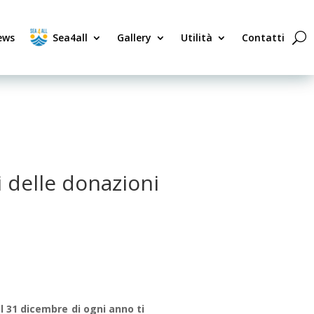
ews
Sea4all
Gallery
Utilità
Contatti
li delle donazioni
l 31 dicembre di ogni anno ti