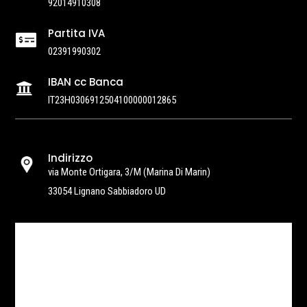
92014910308
Partita IVA

02391990302
IBAN cc Banca

IT23H0306912504100000012865
Indirizzo
via Monte Ortigara, 3/M
(Marina Di Marin)
33054 Lignano Sabbiadoro UD